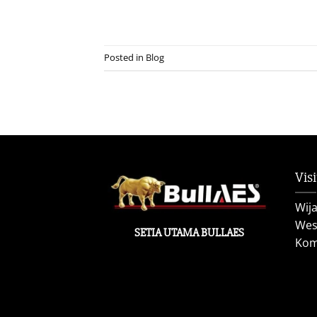
Posted in
Blog
Visi
Wij
West
SETIA UTAMA BULLAES
Kom