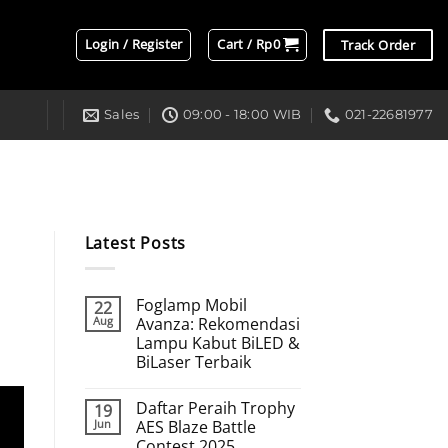
Login / Register
Cart /
Rp
0
Track Order
Sales
09:00 - 18:00 WIB
021-22681977
Latest Posts
Foglamp Mobil
22
Aug
Avanza: Rekomendasi
Lampu Kabut BiLED &
BiLaser Terbaik
Daftar Peraih Trophy
19
Jun
AES Blaze Battle
Contest 2025