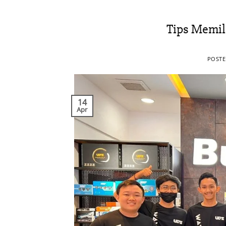
Tips Memil
POST
14
Apr