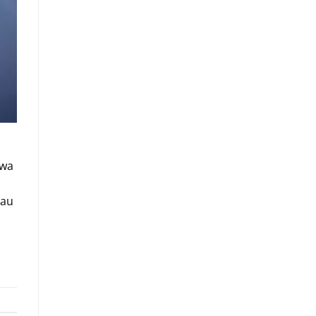
hwa
tau