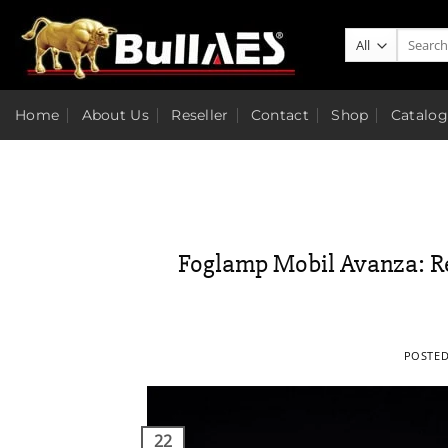
Skip
to
Search
for:
content
Home
About Us
Reseller
Contact
Shop
Catalog
Foglamp Mobil Avanza: R
POSTE
22