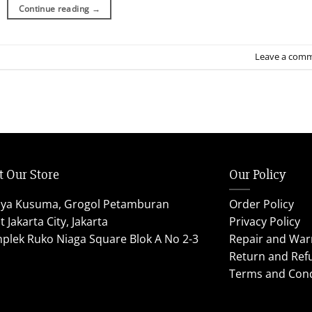
Continue reading
→
Leave a com
t Our Store
Our Policy
aya Kusuma, Grogol Petamburan
Order Policy
 Jakarta City, Jakarta
Privacy Policy
plek Ruko Niaga Square Blok A No 2-3
Repair and War
Return and Ref
Terms and Cond