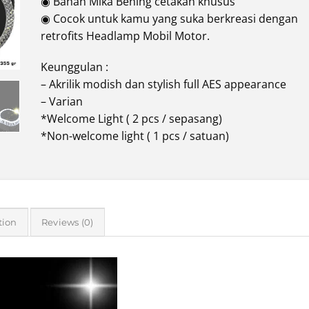
◉ Bahan Mika Bening cetakan khusus
◉ Cocok untuk kamu yang suka berkreasi dengan
retrofits Headlamp Mobil Motor.
Keunggulan :
– Akrilik modish dan stylish full AES appearance
– Varian
*Welcome Light ( 2 pcs / sepasang)
*Non-welcome light ( 1 pcs / satuan)
tion
Reviews (0)