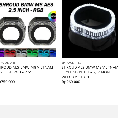
HROUD AES
SHROUD AES
HROUD AES BMW M8 VIETNAM
SHROUD AES BMW M8 VIETNA
TYLE 5D RGB – 2,5″
STYLE 5D PUTIH – 2,5″ NON
WELCOME LIGHT
p
750.000
Rp
260.000