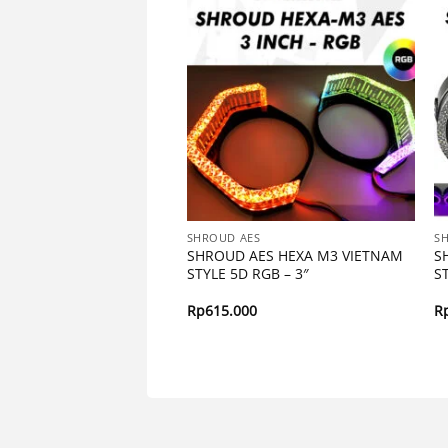
ES
SHROUD AES
S
AES HEXA M3 VIETNAM
SHROUD AES HEXA M3 VIETNAM
S
 RGB – 2,5″
STYLE 5D RGB – 3″
S
00
Rp
615.000
R