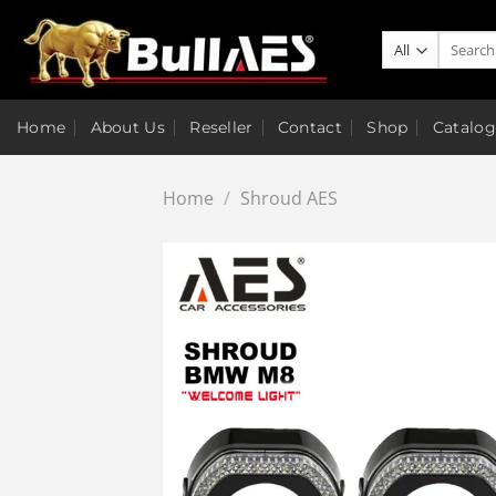
Skip
to
Search
for:
content
Home
About Us
Reseller
Contact
Shop
Catalog
Home
/
Shroud AES