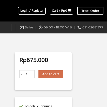
Login / Register
Cart /
Rp
0
Track Order
Sales
09:00 - 18:00 WIB
021-22681977
Rp
675.000
SHROUD AES BMW M8 VIETNAM STYLE 5D PUTIH / LEMON – 2,5″ 
Add to cart
Produk Original