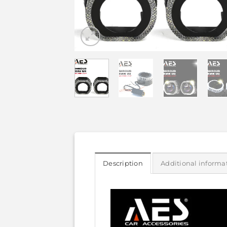
Description
Additional informa