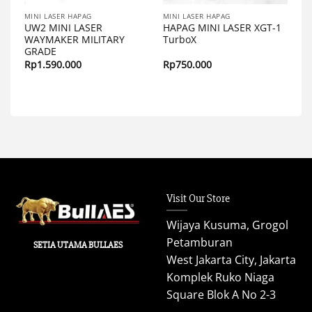
MINI LASER HAPAG
MINI LASER HAPAG
UW2 MINI LASER
HAPAG MINI LASER XGT-1
WAYMAKER MILITARY
TurboX
GRADE
Rp
1.590.000
Rp
750.000
Visit Our Store
Wijaya Kusuma, Grogol
Petamburan
SETIA UTAMA BULLAES
West Jakarta City, Jakarta
Komplek Ruko Niaga
Square Blok A No 2-3